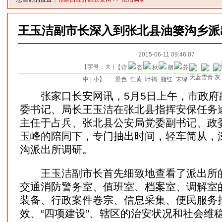
王玉洁副市长深入到张北县油篓沟乡派
2015-06-11 09:46:07
【字号：
大
|
【背
中
|
小
】
景色
张家口长安网讯，5月5日上午，市政府
委书记、局长王玉洁在张北县指挥安保任务
主任于占兵、张北县公安局党委副书记、政
玉峰的陪同下，专门抽出时间，轻车简从，
沟派出所调研。
王玉洁副市长首先细致地查看了派出所的
交通消防警务室、值班室、档案室、调解室
装备、行政案件卷宗、信息采集、便民服务
效、“四项建设”、辖区的治安状况和社会维