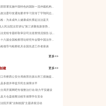
部部署实施中国特色的国际一流仲裁机构...
政法委印发通知要求学习宣传丁宇翔同志...
高检：为未成年人健康成长撑起法治蓝天
高人民法院法官讲坛”第三讲聚焦新形势...
法党组专题听取审议司法巡查情况报告 以...
十六届全国检察理论研究年会暨中国法学...
高检领导与检察机关全国先进工作者座谈
更多>>
创建
更多>>
口市桥西公安分局南营坊派出所三措施提...
化县多措并举提升民生保障水平
东分局开展网吧专项整治行动 助力平安建设
化县大仓盖镇整治校车保障学生安全
源法院开展“法制校园”主题讲座活动